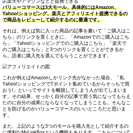
バリューコマースは3大モール、具体的にはAmazon、
Yahoo!ショッピング、楽天とアフィリエイト提携できるの
で商品をレビューして紹介するのに最適です。
それは、例えば気に入った商品の記事を書いて「ご購入はこ
ちら」のリンクを置くときに、「Amazonでのご購入はこち
ら」「Yahoo!ショッピングでのご購入はこちら」「楽天で
のご購入はこちら」と3つのリンクを置くことができるか
ら。読者に購入先を選んでもらうことができます。
これが例えばAmazonしかリンク先がなかった場合、「私
Yahoo!ショッピングでTポイント集めているからそっちで買
おう!」といってサイトを離脱してしまう人が出てしまいま
す。その結果、せっかく自分の記事で買う気になってもらえ
たのに自分の成果にならなくなってしまうことも。そんなこ
とを防げるのがバリューコマースのいいところだと思いま
す。
また、上記のような3つのモールを購入先として紹介するの
に便利なMyLinkBoxという機能もあります。こちらについて