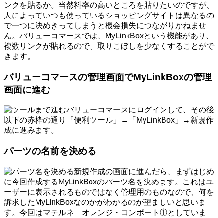
ンクを貼るか。当然料率の高いところを貼りたいのですが、
人によっていつも使っているショッピングサイトは異なるの
で一つに決めきってしまうと機会損失につながりかねませ
ん。バリューコマースでは、MyLinkBoxという機能があり、
複数リンクが貼れるので、取りこぼしを少なくすることがで
きます。
バリューコマースの管理画面でMyLinkBoxの管理
画面に進む
バリューコマースにログインして、その後
以下の赤枠の通り「便利ツール」→「MyLinkBox」→新規作
成に進みます。
パーツの名前を決める
新規作成の画面に進んだら、まずはじめ
に今回作成するMyLinkBoxのパーツ名を決めます。これはユ
ーザーに表示されるものではなく管理用のものなので、何を
訴求したMyLinkBoxなのかがわかるのが望ましいと思いま
す。今回はマテルネ オレンジ・コンポート①としていま