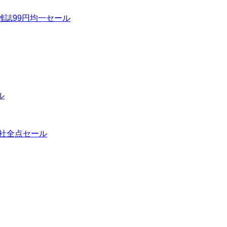
気雑誌99円均一セール
ル
翔泳社全点セール