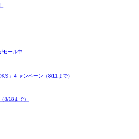
！
！
本がセール中
OOKS」キャンペーン（8/11まで）
（8/18まで）