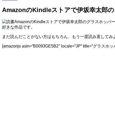
AmazonのKindleストアで伊坂幸太
AmazonのKindleストアで伊坂幸太郎のグラス
好きな作品です。
まだ読んだことがない方はもちろん、もう一度読み直してみ
[amazonjs asin=”B0093GE5B2″ locale=”JP” title=”グラ