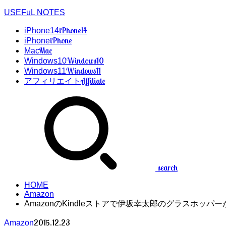
USEFuL NOTES
iPhone14
iPhone14
iPhone
iPhone
Mac
Mac
Windows10
Windows10
Windows11
Windows11
Affiliate
アフィリエイト
search
HOME
Amazon
AmazonのKindleストアで伊坂幸太郎のグラスホッパー
2015.12.23
Amazon