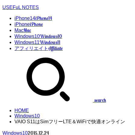
USEFuL NOTES
iPhone14
iPhone14
iPhone
iPhone
Mac
Mac
Windows10
Windows10
Windows11
Windows11
Affiliate
アフィリエイト
search
HOME
Windows10
VAIO S11はSimフリーLTE＆WiFiで快適オンライン
2015.12.24
Windows10