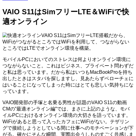
VAIO S11はSimフリーLTE＆WiFiで快
適オンライン
VAIO S11はSimフリーLTE搭載だから、
WiFiがつながるところではWiFiを利用して、つながらない
ところではLTEでオンライン環境を構築。
モバイルPCにおいてのストレスは何よりオンライン環境に
つながらないこと。これはビジネス、プライベート問わずだ
と私は思っています。だから私はいつもMacBookProを持ち
出したときはスタバを探しますし、見あたらずベローチェに
はいることになってしまった時にはとても悲しい気持ちにな
っています。
VAIO開発部の手塚と名乗る男性が話題のVAIO S11の動画
CMの”最適オンライン編”では、まさに上記のような、モバ
イルPCにおけるオンライン環境の大切さを語っています。
WiFiがあると思って入ったカフェにWiFiがない。テザリン
グで接続しようとしている間に仕事へのモチベーションが下
がる。確かにそんな瞬間、実際出会うしものすごく共感しま