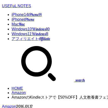
USEFuL NOTES
iPhone14
iPhone14
iPhone
iPhone
Mac
Mac
Windows10
Windows10
Windows11
Windows11
Affiliate
アフィリエイト
search
HOME
Amazon
AmazonのKindleストアで【50%OFF】人文教養書フ
2016.01.17
Amazon