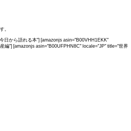
す。
から語れる本”] [amazonjs asin=”B00VHH1EKK”
[amazonjs asin=”B00UFPHN8C” locale=”JP” title=”世界