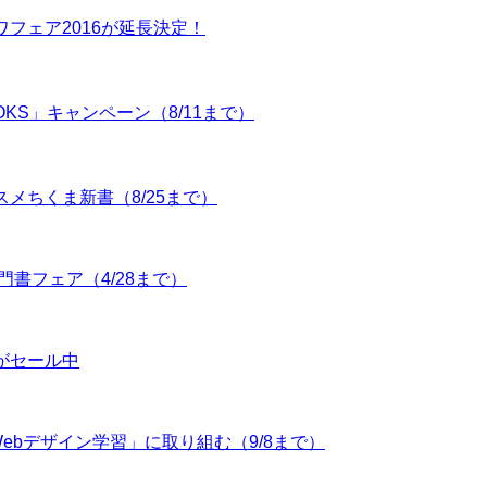
カワフェア2016が延長決定！
OOKS」キャンペーン（8/11まで）
ススメちくま新書（8/25まで）
入門書フェア（4/28まで）
本がセール中
「Webデザイン学習」に取り組む（9/8まで）