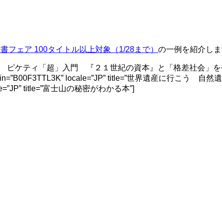
養書フェア 100タイトル以上対象（1/28まで）
の一例を紹介しま
itle=”一番やさしい ピケティ「超」入門 『２１世紀の資本』と「格差社会」を今日
=”B00F3TTL3K” locale=”JP” title=”世界遺産に行こう 自然遺産編”] 
le=”JP” title=”富士山の秘密がわかる本”]