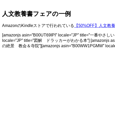
人文教養書フェアの一例
AmazonのKindleストアで行われている
【50%OFF】人文教
[amazonjs asin=”B00UT69IPI” locale=”JP” t
locale=”JP” title=”図解 ドラッカーがわかる本”] [amazonjs asin
の絶景 教会＆寺院”][amazonjs asin=”B00WW1PGMW” loca