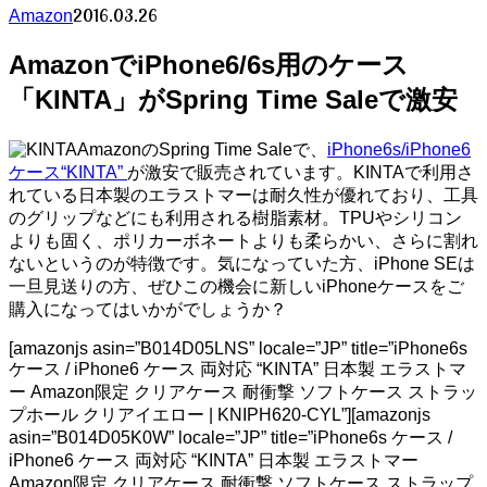
2016.03.26
Amazon
AmazonでiPhone6/6s用のケース
「KINTA」がSpring Time Saleで激安
AmazonのSpring Time Saleで、
iPhone6s/iPhone6
ケース“KINTA”
が激安で販売されています。KINTAで利用さ
れている日本製のエラストマーは耐久性が優れており、工具
のグリップなどにも利用される樹脂素材。TPUやシリコン
よりも固く、ポリカーボネートよりも柔らかい、さらに割れ
ないというのが特徴です。気になっていた方、iPhone SEは
一旦見送りの方、ぜひこの機会に新しいiPhoneケースをご
購入になってはいかがでしょうか？
[amazonjs asin=”B014D05LNS” locale=”JP” title=”iPhone6s
ケース / iPhone6 ケース 両対応 “KINTA” 日本製 エラストマ
ー Amazon限定 クリアケース 耐衝撃 ソフトケース ストラッ
プホール クリアイエロー | KNIPH620-CYL”][amazonjs
asin=”B014D05K0W” locale=”JP” title=”iPhone6s ケース /
iPhone6 ケース 両対応 “KINTA” 日本製 エラストマー
Amazon限定 クリアケース 耐衝撃 ソフトケース ストラップ