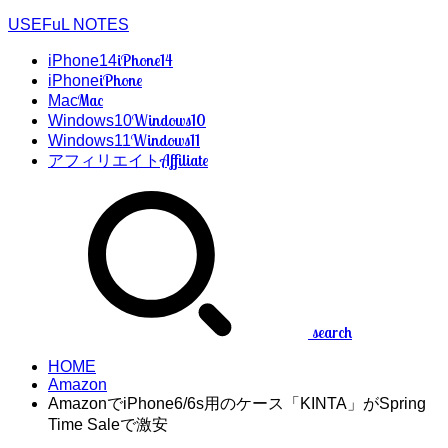
USEFuL NOTES
iPhone14
iPhone14
iPhone
iPhone
Mac
Mac
Windows10
Windows10
Windows11
Windows11
Affiliate
アフィリエイト
search
HOME
Amazon
AmazonでiPhone6/6s用のケース「KINTA」がSpring
Time Saleで激安