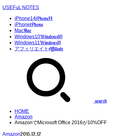
USEFuL NOTES
iPhone14
iPhone14
iPhone
iPhone
Mac
Mac
Windows10
Windows10
Windows11
Windows11
Affiliate
アフィリエイト
search
HOME
Amazon
AmazonでMicrosoft Office 2016が10%OFF
2015.12.12
Amazon