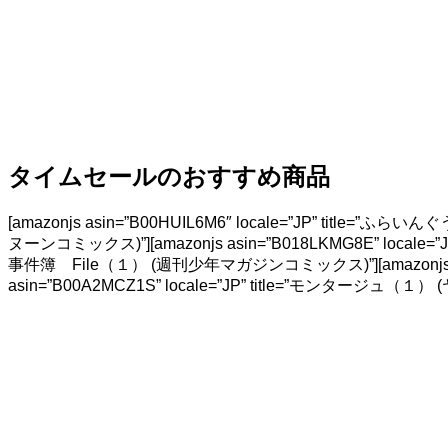
タイムセールのおすすめ商品
[amazonjs asin=”B00HUIL6M6″ locale=”JP” title
ヌーンコミックス)”][amazonjs asin=”B018LKMG8E” locale
事件簿 File（１） (週刊少年マガジンコミックス)”][amazonjs a
asin=”B00A2MCZ1S” locale=”JP” title=”モンタージュ