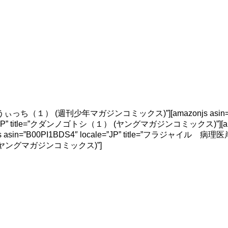
=”ふらいんぐうぃっち（１） (週刊少年マガジンコミックス)”][amazonjs asin=
=”JP” title=”クダンノゴトシ（１） (ヤングマガジンコミックス)”][amazon
sin=”B00PI1BDS4″ locale=”JP” title=”フラジャイ
（１） (ヤングマガジンコミックス)”]