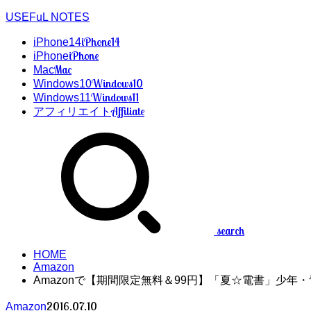
USEFuL NOTES
iPhone14
iPhone14
iPhone
iPhone
Mac
Mac
Windows10
Windows10
Windows11
Windows11
Affiliate
アフィリエイト
search
HOME
Amazon
Amazonで【期間限定無料＆99円】「夏☆電書」少年・
2016.07.10
Amazon