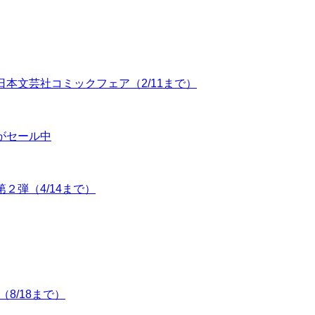
F】日本文芸社コミックフェア（2/11まで）
本がセール中
第２弾（4/14まで）
（8/18まで）