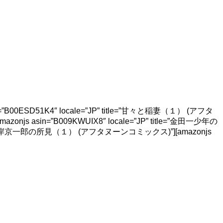
”B00ESD51K4″ locale=”JP” title=”甘々と稲妻（１） (アフタ
js asin=”B009KWUIX8″ locale=”JP” title=”金田一少年の
ル 病理医岸京一郎の所見（１） (アフタヌーンコミックス)”][amazonjs