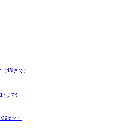
ア（4/6まで）
17まで)
/29まで）