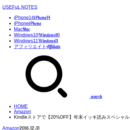
USEFuL NOTES
iPhone14
iPhone14
iPhone
iPhone
Mac
Mac
Windows10
Windows10
Windows11
Windows11
Affiliate
アフィリエイト
search
HOME
Amazon
Kindleストアで【20%OFF】年末イッキ読みスペシャ
2016.12.31
Amazon