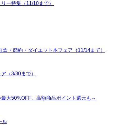
テリー特集（11/10まで）
策！自炊・節約・ダイエット本フェア（11/14まで）
ェア（3/30まで）
め買い最大50%OFF、高額商品ポイント還元も～
セール