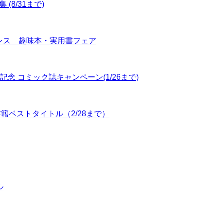
(8/31まで)
ンプレス 趣味本・実用書フェア
記念 コミック誌キャンペーン(1/26まで)
書籍ベストタイトル（2/28まで）
ル