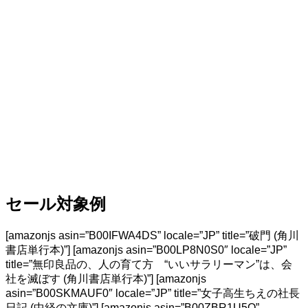
セール対象例
[amazonjs asin=”B00IFWA4DS” locale=”JP” title=”破門 (角川
書店単行本)”] [amazonjs asin=”B00LP8N0S0″ locale=”JP”
title=”無印良品の、人の育て方 “いいサラリーマン”は、会
社を滅ぼす (角川書店単行本)”] [amazonjs
asin=”B00SKMAUF0″ locale=”JP” title=”女子高生ちえの社長
日記 (中経の文庫)”] [amazonjs asin=”B00ZBR1U5Q”