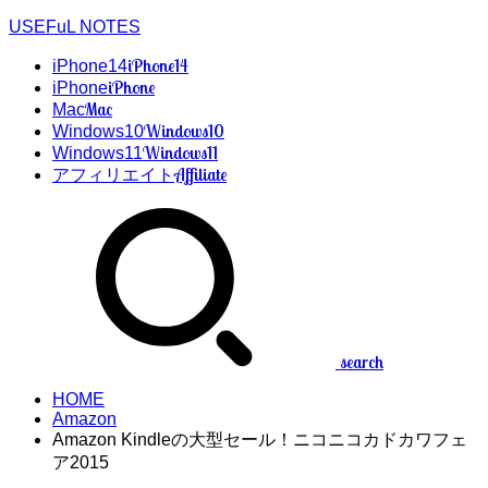
USEFuL NOTES
iPhone14
iPhone14
iPhone
iPhone
Mac
Mac
Windows10
Windows10
Windows11
Windows11
Affiliate
アフィリエイト
search
HOME
Amazon
Amazon Kindleの大型セール！ニコニコカドカワフェ
ア2015