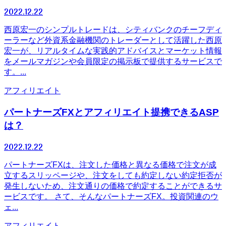
2022.12.22
西原宏一のシンプルトレードは、シティバンクのチーフディ
ーラーなど外資系金融機関のトレーダーとして活躍した西原
宏一が、リアルタイムな実践的アドバイスとマーケット情報
をメールマガジンや会員限定の掲示板で提供するサービスで
す。...
アフィリエイト
パートナーズFXとアフィリエイト提携できるASP
は？
2022.12.22
パートナーズFXは、注文した価格と異なる価格で注文が成
立するスリッページや、注文をしても約定しない約定拒否が
発生しないため、注文通りの価格で約定することができるサ
ービスです。 さて、そんなパートナーズFX。投資関連のウ
ェ...
アフィリエイト