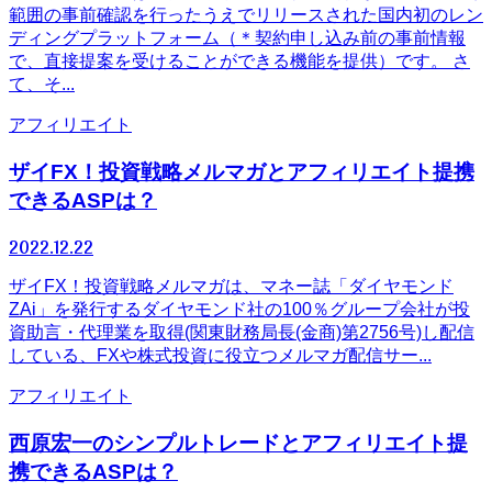
範囲の事前確認を行ったうえでリリースされた国内初のレン
ディングプラットフォーム（＊契約申し込み前の事前情報
で、直接提案を受けることができる機能を提供）です。 さ
て、そ...
アフィリエイト
ザイFX！投資戦略メルマガとアフィリエイト提携
できるASPは？
2022.12.22
ザイFX！投資戦略メルマガは、マネー誌「ダイヤモンド
ZAi」を発行するダイヤモンド社の100％グループ会社が投
資助言・代理業を取得(関東財務局長(金商)第2756号)し配信
している、FXや株式投資に役立つメルマガ配信サー...
アフィリエイト
西原宏一のシンプルトレードとアフィリエイト提
携できるASPは？