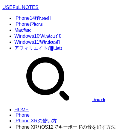
USEFuL NOTES
iPhone14
iPhone14
iPhone
iPhone
Mac
Mac
Windows10
Windows10
Windows11
Windows11
Affiliate
アフィリエイト
search
HOME
iPhone
iPhone XRの使い方
iPhone XR/ iOS12でキーボードの音を消す方法