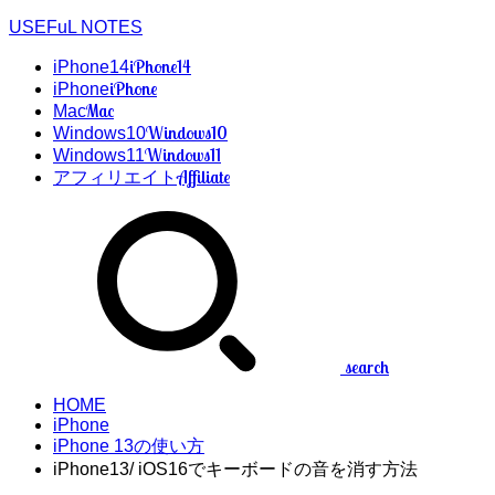
USEFuL NOTES
iPhone14
iPhone14
iPhone
iPhone
Mac
Mac
Windows10
Windows10
Windows11
Windows11
Affiliate
アフィリエイト
search
HOME
iPhone
iPhone 13の使い方
iPhone13/ iOS16でキーボードの音を消す方法