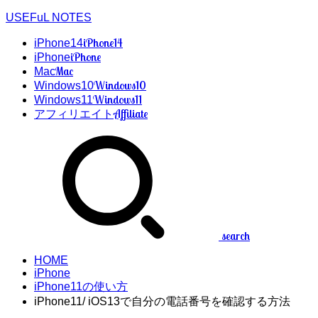
USEFuL NOTES
iPhone14
iPhone14
iPhone
iPhone
Mac
Mac
Windows10
Windows10
Windows11
Windows11
Affiliate
アフィリエイト
search
HOME
iPhone
iPhone11の使い方
iPhone11/ iOS13で自分の電話番号を確認する方法