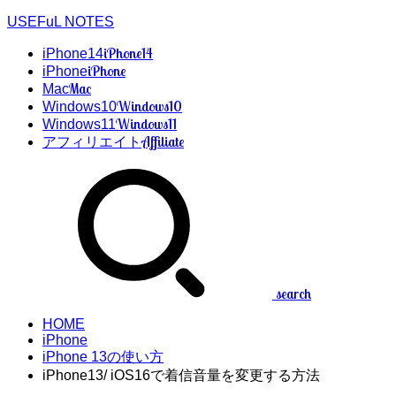
USEFuL NOTES
iPhone14
iPhone14
iPhone
iPhone
Mac
Mac
Windows10
Windows10
Windows11
Windows11
Affiliate
アフィリエイト
search
HOME
iPhone
iPhone 13の使い方
iPhone13/ iOS16で着信音量を変更する方法