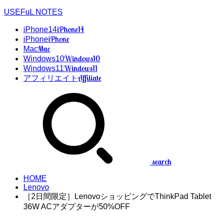
USEFuL NOTES
iPhone14
iPhone14
iPhone
iPhone
Mac
Mac
Windows10
Windows10
Windows11
Windows11
Affiliate
アフィリエイト
search
HOME
Lenovo
［2日間限定］LenovoショッピングでThinkPad Tablet
36W ACアダプターが50%OFF