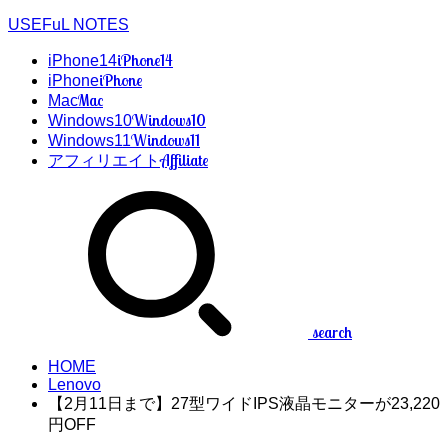
USEFuL NOTES
iPhone14
iPhone14
iPhone
iPhone
Mac
Mac
Windows10
Windows10
Windows11
Windows11
Affiliate
アフィリエイト
search
HOME
Lenovo
【2月11日まで】27型ワイドIPS液晶モニターが23,220
円OFF