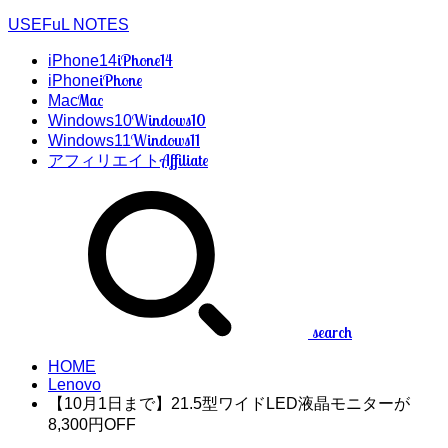
USEFuL NOTES
iPhone14
iPhone14
iPhone
iPhone
Mac
Mac
Windows10
Windows10
Windows11
Windows11
Affiliate
アフィリエイト
search
HOME
Lenovo
【10月1日まで】21.5型ワイドLED液晶モニターが
8,300円OFF