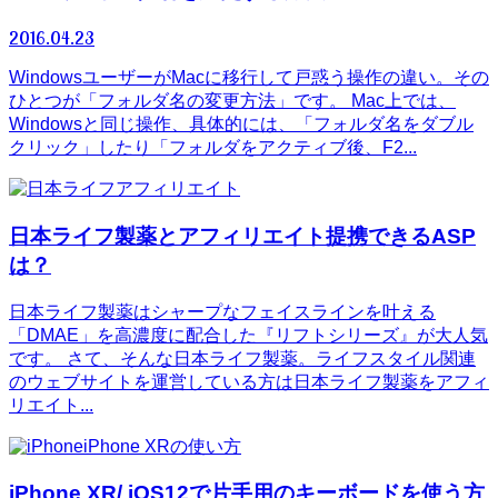
2016.04.23
WindowsユーザーがMacに移行して戸惑う操作の違い。その
ひとつが「フォルダ名の変更方法」です。 Mac上では、
Windowsと同じ操作、具体的には、「フォルダ名をダブル
クリック」したり「フォルダをアクティブ後、F2...
アフィリエイト
日本ライフ製薬とアフィリエイト提携できるASP
は？
日本ライフ製薬はシャープなフェイスラインを叶える
「DMAE」を高濃度に配合した『リフトシリーズ』が大人気
です。 さて、そんな日本ライフ製薬。ライフスタイル関連
のウェブサイトを運営している方は日本ライフ製薬をアフィ
リエイト...
iPhone XRの使い方
iPhone XR/ iOS12で片手用のキーボードを使う方