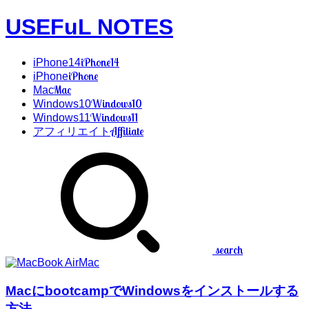
USEFuL NOTES
iPhone14
iPhone14
iPhone
iPhone
Mac
Mac
Windows10
Windows10
Windows11
Windows11
Affiliate
アフィリエイト
search
Mac
MacにbootcampでWindowsをインストールする
方法