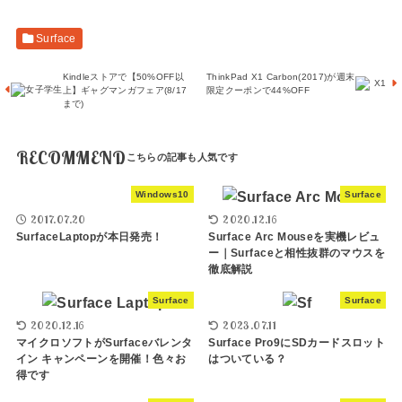
Surface
Kindleストアで【50%OFF以
ThinkPad X1 Carbon(2017)が週末
上】ギャグマンガフェア(8/17
限定クーポンで44%OFF
まで)
RECOMMEND
Windows10
Surface
2017.07.20
2020.12.16
SurfaceLaptopが本日発売！
Surface Arc Mouseを実機レビュ
ー｜Surfaceと相性抜群のマウスを
徹底解説
Surface
Surface
2020.12.16
2023.07.11
マイクロソフトがSurfaceバレンタ
Surface Pro9にSDカードスロット
イン キャンペーンを開催！色々お
はついている？
得です