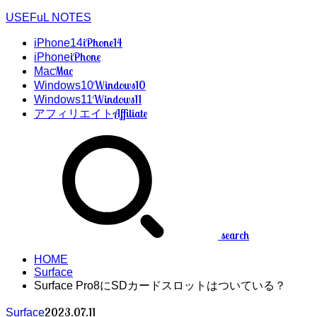
USEFuL NOTES
iPhone14
iPhone14
iPhone
iPhone
Mac
Mac
Windows10
Windows10
Windows11
Windows11
Affiliate
アフィリエイト
search
HOME
Surface
Surface Pro8にSDカードスロットはついている？
2023.07.11
Surface