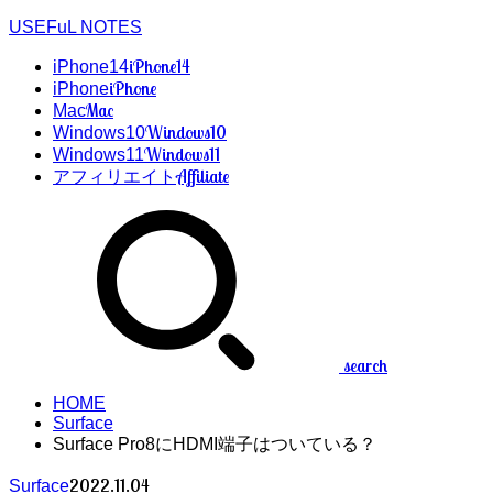
USEFuL NOTES
iPhone14
iPhone14
iPhone
iPhone
Mac
Mac
Windows10
Windows10
Windows11
Windows11
Affiliate
アフィリエイト
search
HOME
Surface
Surface Pro8にHDMI端子はついている？
2022.11.04
Surface