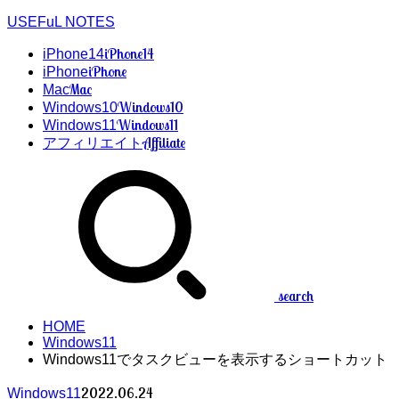
USEFuL NOTES
iPhone14
iPhone14
iPhone
iPhone
Mac
Mac
Windows10
Windows10
Windows11
Windows11
Affiliate
アフィリエイト
search
HOME
Windows11
Windows11でタスクビューを表示するショートカット
2022.06.24
Windows11