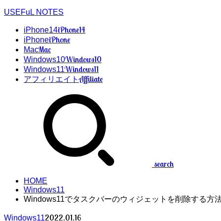
USEFuL NOTES
iPhone14
iPhone14
iPhone
iPhone
Mac
Mac
Windows10
Windows10
Windows11
Windows11
Affiliate
アフィリエイト
search
HOME
Windows11
Windows11でタスクバーのウィジェットを削除する方
2022.01.16
Windows11