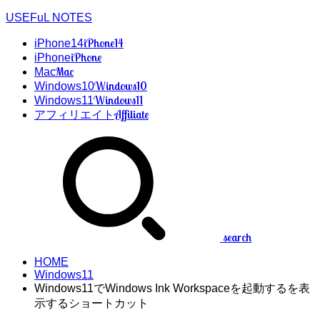
USEFuL NOTES
iPhone14
iPhone14
iPhone
iPhone
Mac
Mac
Windows10
Windows10
Windows11
Windows11
Affiliate
アフィリエイト
search
HOME
Windows11
Windows11でWindows Ink Workspaceを起動するを表
示するショートカット