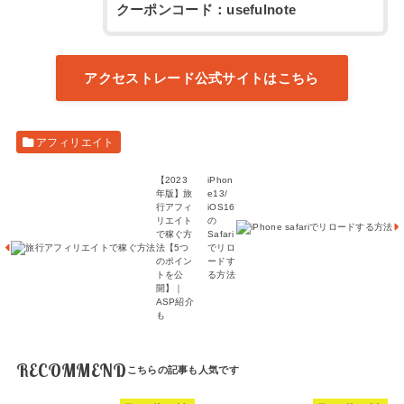
クーポンコード：usefulnote
アクセストレード公式サイトはこちら
アフィリエイト
【2023
iPhon
年版】旅
e13/
行アフィ
iOS16
リエイト
の
で稼ぐ方
Safari
法【5つ
でリロ
のポイン
ードす
トを公
る方法
開】｜
ASP紹介
も
RECOMMEND