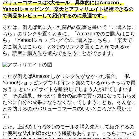
バリューコマースは3大モール、具体的にはAmazon、
Yahoo!ショッピング、楽天とアフィリエイト提携できるの
で商品をレビューして紹介するのに最適です。
それは、例えば気に入った商品の記事を書いて「ご購入はこ
ちら」のリンクを置くときに、「Amazonでのご購入はこち
ら」「Yahoo!ショッピングでのご購入はこちら」「楽天で
のご購入はこちら」と3つのリンクを置くことができるか
ら。読者に購入先を選んでもらうことができます。
これが例えばAmazonしかリンク先がなかった場合、「私
Yahoo!ショッピングでTポイント集めているからそっちで買
おう!」といってサイトを離脱してしまう人が出てしまいま
す。その結果、せっかく自分の記事で買う気になってもらえ
たのに自分の成果にならなくなってしまうことも。そんなこ
とを防げるのがバリューコマースのいいところだと思いま
す。
また、上記のような3つのモールを購入先として紹介するの
に便利なMyLinkBoxという機能もあります。こちらについて