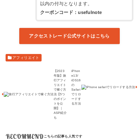
以内の付与となります。
クーポンコード：usefulnote
アクセストレード公式サイトはこちら
アフィリエイト
【2023
iPhon
年版】旅
e13/
行アフィ
iOS16
リエイト
の
で稼ぐ方
Safari
法【5つ
でリロ
のポイン
ードす
トを公
る方法
開】｜
ASP紹介
も
RECOMMEND