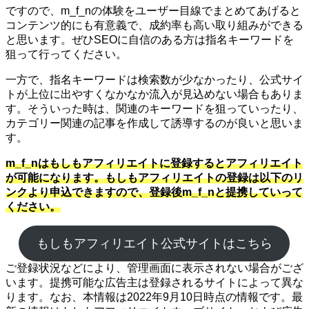
ですので、m_f_nの体験をユーザー目線でまとめてあげると
コンテンツ的にも有意義で、成約率も高い取り組みができる
と思います。ぜひSEOに自信のある方は指名キーワードを
狙って行ってください。
一方で、指名キーワードは検索数が少なかったり、公式サイ
トが上位に出やすくなかなか流入が見込めない場合もありま
す。そういった時は、関連のキーワードを狙っていったり、
カテゴリー関連の記事を作成して誘導するのが良いと思いま
す。
m_f_nはもしもアフィリエイトに登録するとアフィリエイト
が可能になります。もしもアフィリエイトの登録は以下のリ
ンクより申込できますので、登録後m_f_nと提携していって
ください。
もしもアフィリエイト公式サイトはこちら
ご登録状況などにより、管理画面に表示されない場合がござ
います。提携可能な広告主は登録されるサイトによって異な
ります。なお、本情報は2022年9月10日時点の情報です。最