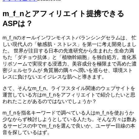
m_f_nとアフィリエイト提携できる
ASPは？
m_f_nのオールインワンモイストバランシングセラムは、 忙
しい現代人の「敏感肌・ストレス」を第一に考え開発しまし
た。 世界が注目する日本の先進研究から生まれた 生命力満
ちた「ダチョウ抗体」と「植物幹細胞」を独自処方。進化系
リポソームで実現する浸透力、美容成分を極限まで高めた濃
密ジェルセラムが 角質層の隅々へ潤いを巡らせ、環境スト
レスに負けないエイジレスな肌へと導きます。
さて、そんなm_f_n。ライフスタイル関連のウェブサイトを
運営している方はm_f_nをアフィリエイトで紹介したいと思
われたことがあるのではないでしょうか？
m_f_nを指名キーワードで調べている人はm_f_nを使おうか
少なからず検討しようとしている人たち。そんな方々は数あ
るサービスの中でm_f_nを選んで良いか、ユーザー目線の本
音を探しているはず。