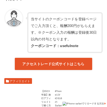
当サイトのクーポンコードを登録ページ
でご入力頂くと、報酬200円がもらえま
す。※クーポン入力の報酬は登録後30日
以内の付与となります。
クーポンコード：usefulnote
アクセストレード公式サイトはこちら
アフィリエイト
【2023
iPhon
年版】旅
e13/
行アフィ
iOS16
リエイト
の
で稼ぐ方
Safari