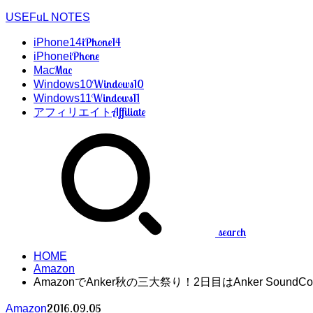
USEFuL NOTES
iPhone14
iPhone14
iPhone
iPhone
Mac
Mac
Windows10
Windows10
Windows11
Windows11
Affiliate
アフィリエイト
search
HOME
Amazon
AmazonでAnker秋の三大祭り！2日目はAnker SoundCor
2016.09.05
Amazon