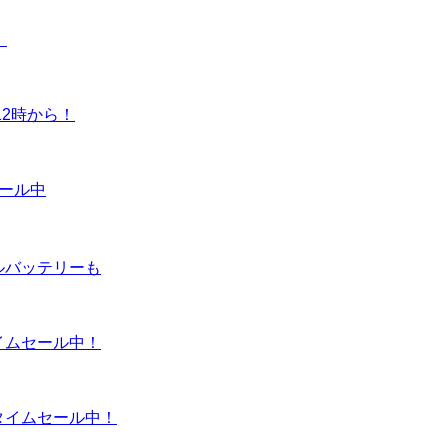
！
12時から！
ムセール中
イルバッテリーも
タイムセール中！
がタイムセール中！