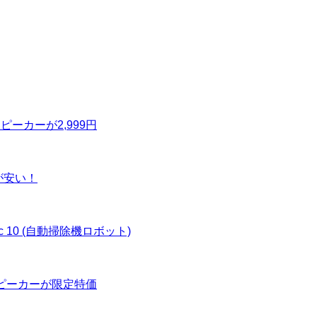
0 スピーカーが2,999円
が安い！
ac 10 (自動掃除機ロボット)
水スピーカーが限定特価