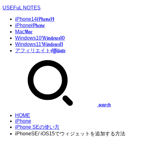
USEFuL NOTES
iPhone14
iPhone14
iPhone
iPhone
Mac
Mac
Windows10
Windows10
Windows11
Windows11
Affiliate
アフィリエイト
search
HOME
iPhone
iPhone SEの使い方
iPhoneSE/ iOS15でウィジェットを追加する方法