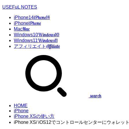
USEFuL NOTES
iPhone14
iPhone14
iPhone
iPhone
Mac
Mac
Windows10
Windows10
Windows11
Windows11
Affiliate
アフィリエイト
search
HOME
iPhone
iPhone XSの使い方
iPhone XS/ iOS12でコントロールセンターにウォ