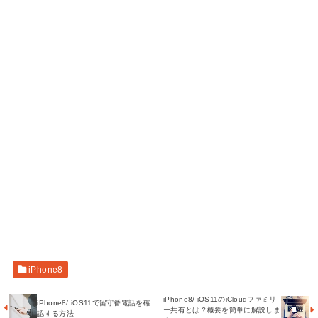
iPhone8
iPhone8/ iOS11のiCloudファミリ
iPhone8/ iOS11で留守番電話を確
ー共有とは？概要を簡単に解説しま
認する方法