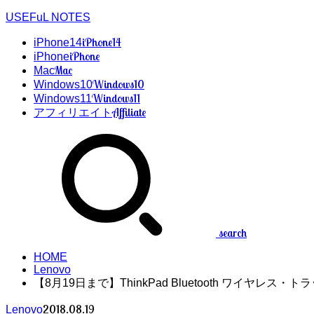
USEFuL NOTES
iPhone14
iPhone14
iPhone
iPhone
Mac
Mac
Windows10
Windows10
Windows11
Windows11
Affiliate
アフィリエイト
search
HOME
Lenovo
【8月19日まで】ThinkPad Bluetooth ワイヤレス
2018.08.19
Lenovo