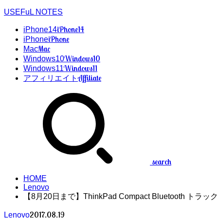
USEFuL NOTES
iPhone14
iPhone14
iPhone
iPhone
Mac
Mac
Windows10
Windows10
Windows11
Windows11
Affiliate
アフィリエイト
search
HOME
Lenovo
【8月20日まで】ThinkPad Compact Bluetooth
2017.08.19
Lenovo