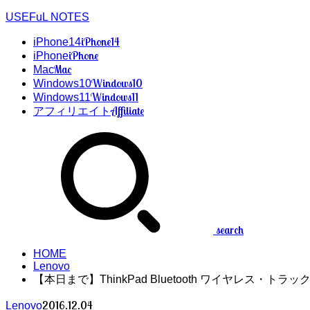
USEFuL NOTES
iPhone14
iPhone14
iPhone
iPhone
Mac
Mac
Windows10
Windows10
Windows11
Windows11
Affiliate
アフィリエイト
search
HOME
Lenovo
【本日まで】ThinkPad Bluetooth ワイヤレス・ト
2016.12.04
Lenovo