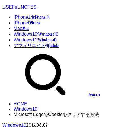
USEFuL NOTES
iPhone14
iPhone14
iPhone
iPhone
Mac
Mac
Windows10
Windows10
Windows11
Windows11
Affiliate
アフィリエイト
search
HOME
Windows10
Microsoft EdgeでCookieをクリアする方法
2015.08.07
Windows10