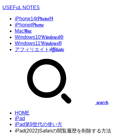
USEFuL NOTES
iPhone14
iPhone14
iPhone
iPhone
Mac
Mac
Windows10
Windows10
Windows11
Windows11
Affiliate
アフィリエイト
search
HOME
iPad
iPad第9世代の使い方
iPad(2022)Safariの閲覧履歴を削除する方法