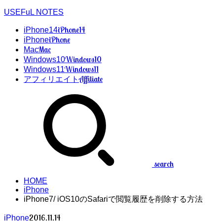
USEFuL NOTES
iPhone14
iPhone14
iPhone
iPhone
Mac
Mac
Windows10
Windows10
Windows11
Windows11
Affiliate
アフィリエイト
search
HOME
iPhone
iPhone7/ iOS10のSafariで閲覧履歴を削除する方法
2016.11.14
iPhone