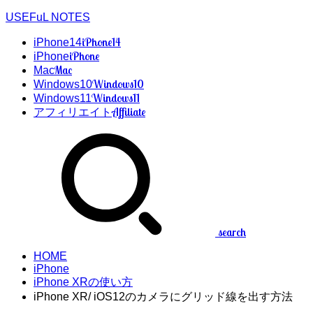
USEFuL NOTES
iPhone14
iPhone14
iPhone
iPhone
Mac
Mac
Windows10
Windows10
Windows11
Windows11
Affiliate
アフィリエイト
search
HOME
iPhone
iPhone XRの使い方
iPhone XR/ iOS12のカメラにグリッド線を出す方法