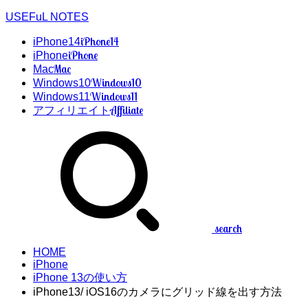
USEFuL NOTES
iPhone14
iPhone14
iPhone
iPhone
Mac
Mac
Windows10
Windows10
Windows11
Windows11
Affiliate
アフィリエイト
search
HOME
iPhone
iPhone 13の使い方
iPhone13/ iOS16のカメラにグリッド線を出す方法