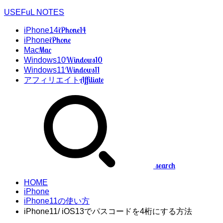
USEFuL NOTES
iPhone14
iPhone14
iPhone
iPhone
Mac
Mac
Windows10
Windows10
Windows11
Windows11
Affiliate
アフィリエイト
search
HOME
iPhone
iPhone11の使い方
iPhone11/ iOS13でパスコードを4桁にする方法