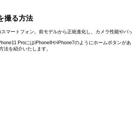
トを撮る方法
が提供する定番のスマートフォン。前モデルから正統進化し、カメラ性
/iPhone11 ProにはiPhone8やiPhone7のようにホ
撮る方法を紹介いたします。