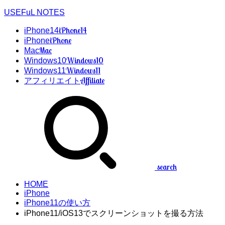
USEFuL NOTES
iPhone14
iPhone14
iPhone
iPhone
Mac
Mac
Windows10
Windows10
Windows11
Windows11
Affiliate
アフィリエイト
search
HOME
iPhone
iPhone11の使い方
iPhone11/iOS13でスクリーンショットを撮る方法