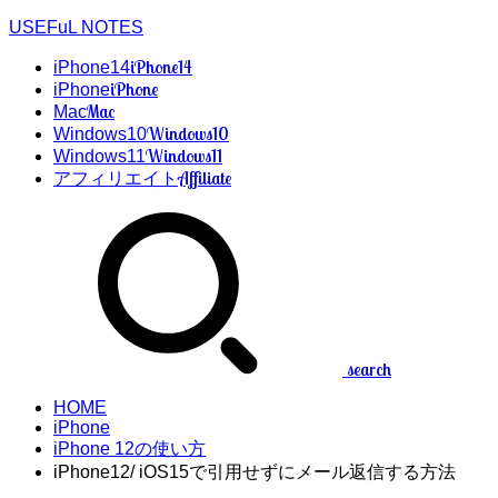
USEFuL NOTES
iPhone14
iPhone14
iPhone
iPhone
Mac
Mac
Windows10
Windows10
Windows11
Windows11
Affiliate
アフィリエイト
search
HOME
iPhone
iPhone 12の使い方
iPhone12/ iOS15で引用せずにメール返信する方法