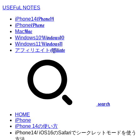
USEFuL NOTES
iPhone14
iPhone14
iPhone
iPhone
Mac
Mac
Windows10
Windows10
Windows11
Windows11
Affiliate
アフィリエイト
search
HOME
iPhone
iPhone 14の使い方
iPhone14/ iOS16のSafariでシークレットモードを使う
方法