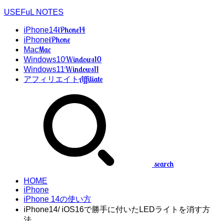
USEFuL NOTES
iPhone14
iPhone14
iPhone
iPhone
Mac
Mac
Windows10
Windows10
Windows11
Windows11
Affiliate
アフィリエイト
search
HOME
iPhone
iPhone 14の使い方
iPhone14/ iOS16で勝手に付いたLEDライトを消す方
法