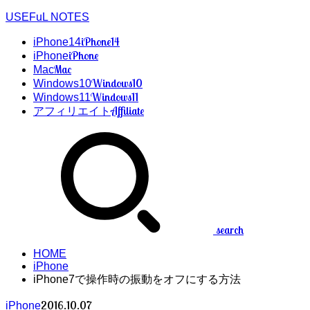
USEFuL NOTES
iPhone14
iPhone14
iPhone
iPhone
Mac
Mac
Windows10
Windows10
Windows11
Windows11
Affiliate
アフィリエイト
search
HOME
iPhone
iPhone7で操作時の振動をオフにする方法
2016.10.07
iPhone