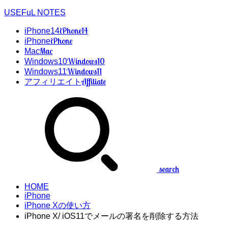
USEFuL NOTES
iPhone14
iPhone14
iPhone
iPhone
Mac
Mac
Windows10
Windows10
Windows11
Windows11
Affiliate
アフィリエイト
search
HOME
iPhone
iPhone Xの使い方
iPhone X/ iOS11でメールの署名を削除する方法