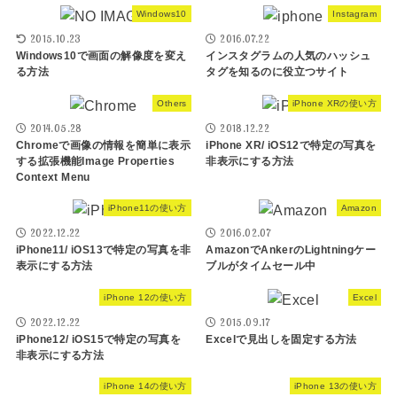
Windows10
Instagram
2015.10.23
2016.07.22
Windows10で画面の解像度を変え
インスタグラムの人気のハッシュ
る方法
タグを知るのに役立つサイト
Others
iPhone XRの使い方
2014.05.28
2018.12.22
Chromeで画像の情報を簡単に表示
iPhone XR/ iOS12で特定の写真を
する拡張機能Image Properties
非表示にする方法
Context Menu
iPhone11の使い方
Amazon
2022.12.22
2016.02.07
iPhone11/ iOS13で特定の写真を非
AmazonでAnkerのLightningケー
表示にする方法
ブルがタイムセール中
iPhone 12の使い方
Excel
2022.12.22
2015.09.17
iPhone12/ iOS15で特定の写真を
Excelで見出しを固定する方法
非表示にする方法
iPhone 14の使い方
iPhone 13の使い方